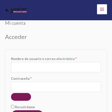
Ir
al
contenido
Mi cuenta
Obligatorio
Obligatorio
Acceder
Nombre de usuario o correo electrónico
*
Contraseña
*
Recuérdame